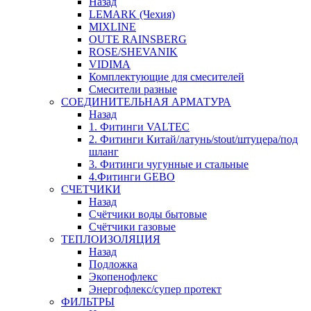
Назад
LEMARK (Чехия)
MIXLINE
OUTE RAINSBERG
ROSE/SHEVANIK
VIDIMA
Комплектующие для смесителей
Смесители разные
СОЕДИНИТЕЛЬНАЯ АРМАТУРА
Назад
1. Фитинги VALTEC
2. Фитинги Китай/латунь/stout/штуцера/под
шланг
3. Фитинги чугунные и стальные
4.Фитинги GEBO
СЧЕТЧИКИ
Назад
Счётчики воды бытовые
Счётчики газовые
ТЕПЛОИЗОЛЯЦИЯ
Назад
Подложка
Экопенофлекс
Энергофлекс/супер протект
ФИЛЬТРЫ