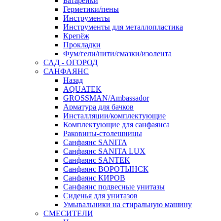
Батарейки
Герметики/пены
Инструменты
Инструменты для металлопластика
Крепёж
Прокладки
Фум/гели/нити/смазки/изолента
САД - ОГОРОД
САНФАЯНС
Назад
AQUATEK
GROSSMAN/Ambassador
Арматура для бачков
Инсталляции/комплектующие
Комплектующие для санфаянса
Раковины-столешницы
Санфаянс SANITA
Санфаянс SANITA LUX
Санфаянс SANTEK
Санфаянс ВОРОТЫНСК
Санфаянс КИРОВ
Санфаянс подвесные унитазы
Сиденья для унитазов
Умывальники на стиральную машину
СМЕСИТЕЛИ