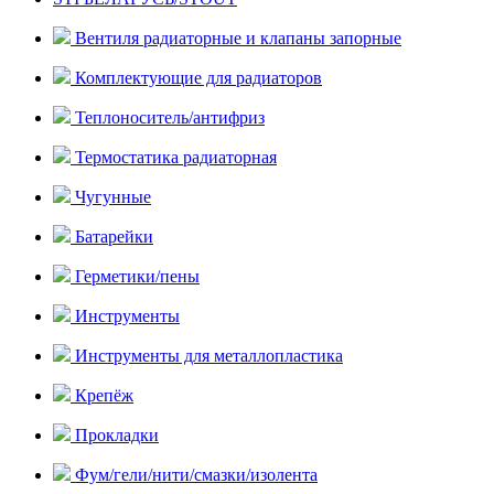
Вентиля радиаторные и клапаны запорные
Комплектующие для радиаторов
Теплоноситель/антифриз
Термостатика радиаторная
Чугунные
Батарейки
Герметики/пены
Инструменты
Инструменты для металлопластика
Крепёж
Прокладки
Фум/гели/нити/смазки/изолента