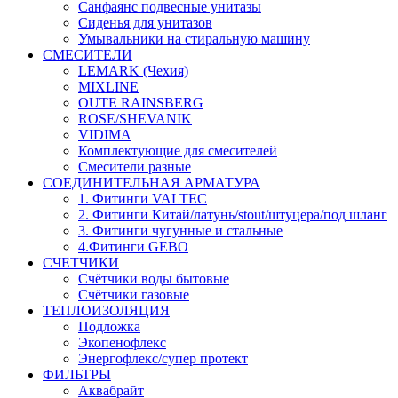
Санфаянс подвесные унитазы
Сиденья для унитазов
Умывальники на стиральную машину
СМЕСИТЕЛИ
LEMARK (Чехия)
MIXLINE
OUTE RAINSBERG
ROSE/SHEVANIK
VIDIMA
Комплектующие для смесителей
Смесители разные
СОЕДИНИТЕЛЬНАЯ АРМАТУРА
1. Фитинги VALTEC
2. Фитинги Китай/латунь/stout/штуцера/под шланг
3. Фитинги чугунные и стальные
4.Фитинги GEBO
СЧЕТЧИКИ
Счётчики воды бытовые
Счётчики газовые
ТЕПЛОИЗОЛЯЦИЯ
Подложка
Экопенофлекс
Энергофлекс/супер протект
ФИЛЬТРЫ
Аквабрайт