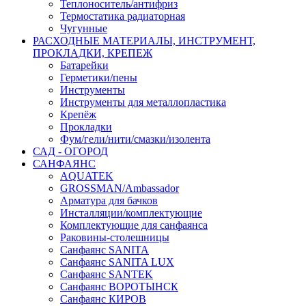
Теплоноситель/антифриз
Термостатика радиаторная
Чугунные
РАСХОДНЫЕ МАТЕРИАЛЫ, ИНСТРУМЕНТ,
ПРОКЛАДКИ, КРЕПЕЖ
Батарейки
Герметики/пены
Инструменты
Инструменты для металлопластика
Крепёж
Прокладки
Фум/гели/нити/смазки/изолента
САД - ОГОРОД
САНФАЯНС
AQUATEK
GROSSMAN/Ambassador
Арматура для бачков
Инсталляции/комплектующие
Комплектующие для санфаянса
Раковины-столешницы
Санфаянс SANITA
Санфаянс SANITA LUX
Санфаянс SANTEK
Санфаянс ВОРОТЫНСК
Санфаянс КИРОВ