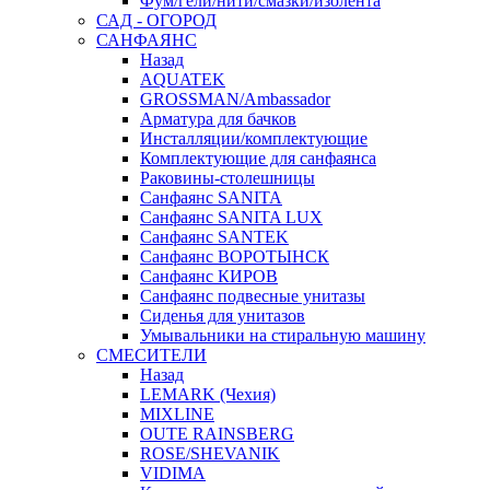
Фум/гели/нити/смазки/изолента
САД - ОГОРОД
САНФАЯНС
Назад
AQUATEK
GROSSMAN/Ambassador
Арматура для бачков
Инсталляции/комплектующие
Комплектующие для санфаянса
Раковины-столешницы
Санфаянс SANITA
Санфаянс SANITA LUX
Санфаянс SANTEK
Санфаянс ВОРОТЫНСК
Санфаянс КИРОВ
Санфаянс подвесные унитазы
Сиденья для унитазов
Умывальники на стиральную машину
СМЕСИТЕЛИ
Назад
LEMARK (Чехия)
MIXLINE
OUTE RAINSBERG
ROSE/SHEVANIK
VIDIMA