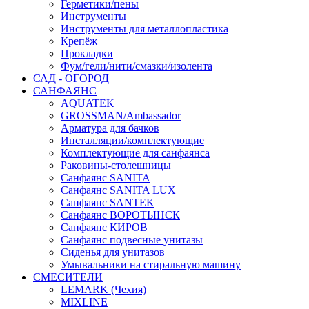
Герметики/пены
Инструменты
Инструменты для металлопластика
Крепёж
Прокладки
Фум/гели/нити/смазки/изолента
САД - ОГОРОД
САНФАЯНС
AQUATEK
GROSSMAN/Ambassador
Арматура для бачков
Инсталляции/комплектующие
Комплектующие для санфаянса
Раковины-столешницы
Санфаянс SANITA
Санфаянс SANITA LUX
Санфаянс SANTEK
Санфаянс ВОРОТЫНСК
Санфаянс КИРОВ
Санфаянс подвесные унитазы
Сиденья для унитазов
Умывальники на стиральную машину
СМЕСИТЕЛИ
LEMARK (Чехия)
MIXLINE