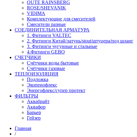
OUTE RAINSBERG
ROSE/SHEVANIK
VIDIMA
Комплектующие для смесителей
Смесители разные
СОЕДИНИТЕЛЬНАЯ АРМАТУРА
1. Фитинги VALTEC
2. Фитинги Китай/латунь/stout/штуцера/под шланг
3. Фитинги чугунные и стальные
4.Фитинги GEBO
СЧЕТЧИКИ
Счётчики воды бытовые
Счётчики газовые
ТЕПЛОИЗОЛЯЦИЯ
Подложка
Экопенофлекс
Энергофлекс/супер протект
ФИЛЬТРЫ
Аквабрайт
Аквафор
Барьер
Гейзер
Главная
/