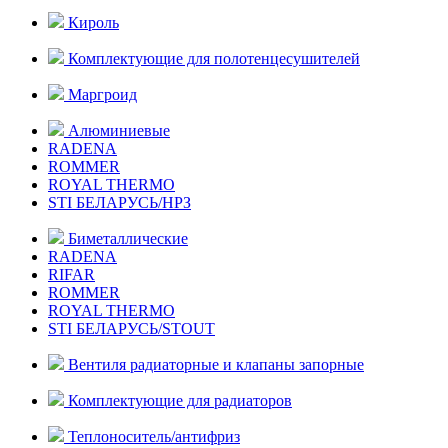
Кироль
Комплектующие для полотенцесушителей
Маргроид
Алюминиевые
RADENA
ROMMER
ROYAL THERMO
STI БЕЛАРУСЬ/НРЗ
Биметаллические
RADENA
RIFAR
ROMMER
ROYAL THERMO
STI БЕЛАРУСЬ/STOUT
Вентиля радиаторные и клапаны запорные
Комплектующие для радиаторов
Теплоноситель/антифриз