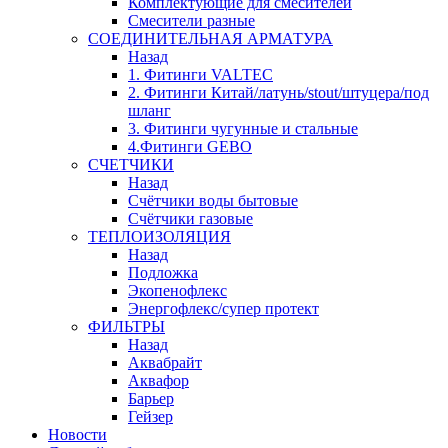
Комплектующие для смесителей
Смесители разные
СОЕДИНИТЕЛЬНАЯ АРМАТУРА
Назад
1. Фитинги VALTEC
2. Фитинги Китай/латунь/stout/штуцера/под
шланг
3. Фитинги чугунные и стальные
4.Фитинги GEBO
СЧЕТЧИКИ
Назад
Счётчики воды бытовые
Счётчики газовые
ТЕПЛОИЗОЛЯЦИЯ
Назад
Подложка
Экопенофлекс
Энергофлекс/супер протект
ФИЛЬТРЫ
Назад
Аквабрайт
Аквафор
Барьер
Гейзер
Новости