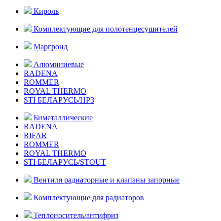
Кироль
Комплектующие для полотенцесушителей
Маргроид
Алюминиевые
RADENA
ROMMER
ROYAL THERMO
STI БЕЛАРУСЬ/НРЗ
Биметаллические
RADENA
RIFAR
ROMMER
ROYAL THERMO
STI БЕЛАРУСЬ/STOUT
Вентиля радиаторные и клапаны запорные
Комплектующие для радиаторов
Теплоноситель/антифриз