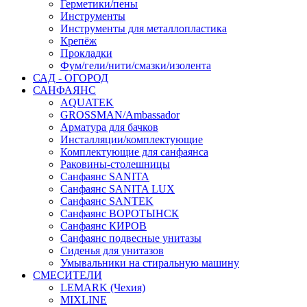
Герметики/пены
Инструменты
Инструменты для металлопластика
Крепёж
Прокладки
Фум/гели/нити/смазки/изолента
САД - ОГОРОД
САНФАЯНС
AQUATEK
GROSSMAN/Ambassador
Арматура для бачков
Инсталляции/комплектующие
Комплектующие для санфаянса
Раковины-столешницы
Санфаянс SANITA
Санфаянс SANITA LUX
Санфаянс SANTEK
Санфаянс ВОРОТЫНСК
Санфаянс КИРОВ
Санфаянс подвесные унитазы
Сиденья для унитазов
Умывальники на стиральную машину
СМЕСИТЕЛИ
LEMARK (Чехия)
MIXLINE