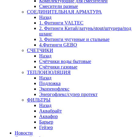
Комплектующие для смесителей
Смесители разные
СОЕДИНИТЕЛЬНАЯ АРМАТУРА
Назад
1. Фитинги VALTEC
2. Фитинги Китай/латунь/stout/штуцера/под
шланг
3. Фитинги чугунные и стальные
4.Фитинги GEBO
СЧЕТЧИКИ
Назад
Счётчики воды бытовые
Счётчики газовые
ТЕПЛОИЗОЛЯЦИЯ
Назад
Подложка
Экопенофлекс
Энергофлекс/супер протект
ФИЛЬТРЫ
Назад
Аквабрайт
Аквафор
Барьер
Гейзер
Новости