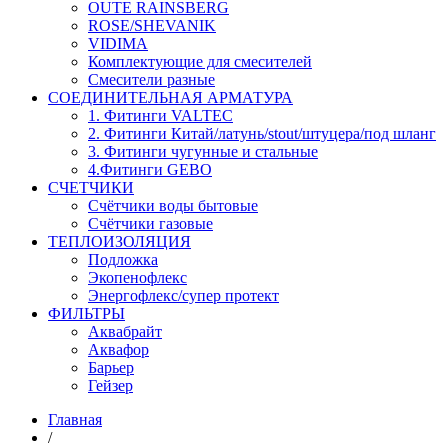
OUTE RAINSBERG
ROSE/SHEVANIK
VIDIMA
Комплектующие для смесителей
Смесители разные
СОЕДИНИТЕЛЬНАЯ АРМАТУРА
1. Фитинги VALTEC
2. Фитинги Китай/латунь/stout/штуцера/под шланг
3. Фитинги чугунные и стальные
4.Фитинги GEBO
СЧЕТЧИКИ
Счётчики воды бытовые
Счётчики газовые
ТЕПЛОИЗОЛЯЦИЯ
Подложка
Экопенофлекс
Энергофлекс/супер протект
ФИЛЬТРЫ
Аквабрайт
Аквафор
Барьер
Гейзер
Главная
/