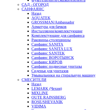
Фум/гели/нити/смазки/изолента
САД - ОГОРОД
САНФАЯНС
Назад
AQUATEK
GROSSMAN/Ambassador
Арматура для бачков
Инсталляции/комплектующие
Комплектующие для санфаянса
Раковины-столешницы
Санфаянс SANITA
Санфаянс SANITA LUX
Санфаянс SANTEK
Санфаянс ВОРОТЫНСК
Санфаянс КИРОВ
Санфаянс подвесные унитазы
Сиденья для унитазов
Умывальники на стиральную машину
СМЕСИТЕЛИ
Назад
LEMARK (Чехия)
MIXLINE
OUTE RAINSBERG
ROSE/SHEVANIK
VIDIMA