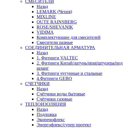
СМЕСИТЕЛИ
Назад
LEMARK (Чехия)
MIXLINE
OUTE RAINSBERG
ROSE/SHEVANIK
VIDIMA
Комплектующие для смесителей
Смесители разные
СОЕДИНИТЕЛЬНАЯ АРМАТУРА
Назад
1. Фитинги VALTEC
2. Фитинги Китай/латунь/stout/штуцера/под
шланг
3. Фитинги чугунные и стальные
4.Фитинги GEBO
СЧЕТЧИКИ
Назад
Счётчики воды бытовые
Счётчики газовые
ТЕПЛОИЗОЛЯЦИЯ
Назад
Подложка
Экопенофлекс
Энергофлекс/супер протект