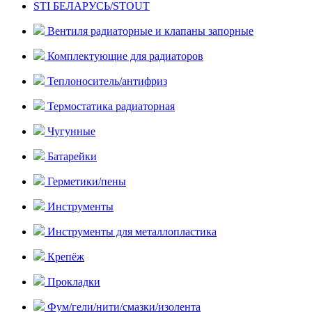
STI БЕЛАРУСЬ/STOUT
Вентиля радиаторные и клапаны запорные
Комплектующие для радиаторов
Теплоноситель/антифриз
Термостатика радиаторная
Чугунные
Батарейки
Герметики/пены
Инструменты
Инструменты для металлопластика
Крепёж
Прокладки
Фум/гели/нити/смазки/изолента