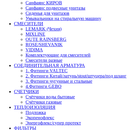
Санфаянс КИРОВ
Санфаянс подвесные унитазы
Сиденья для унитазов
Умывальники на стиральную машину
СМЕСИТЕЛИ
LEMARK (Чехия)
MIXLINE
OUTE RAINSBERG
ROSE/SHEVANIK
VIDIMA
Комплектующие для смесителей
Смесители разные
СОЕДИНИТЕЛЬНАЯ АРМАТУРА
1. Фитинги VALTEC
2. Фитинги Китай/латунь/stout/штуцера/под шланг
3. Фитинги чугунные и стальные
4.Фитинги GEBO
СЧЕТЧИКИ
Счётчики воды бытовые
Счётчики газовые
ТЕПЛОИЗОЛЯЦИЯ
Подложка
Экопенофлекс
Энергофлекс/супер протект
ФИЛЬТРЫ