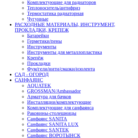
Комплектующие для радиаторов
Теплоноситель/антифриз
Термостатика радиаторная
Чугунные
РАСХОДНЫЕ МАТЕРИАЛЫ, ИНСТРУМЕНТ,
ПРОКЛАДКИ, КРЕПЕЖ
Батарейки
Герметики/пены
Инструменты
Инструменты для металлопластика
Крепёж
Прокладки
Фум/гели/нити/смазки/изолента
САД - ОГОРОД
САНФАЯНС
AQUATEK
GROSSMAN/Ambassador
Арматура для бачков
Инсталляции/комплектующие
Комплектующие для санфаянса
Раковины-столешницы
Санфаянс SANITA
Санфаянс SANITA LUX
Санфаянс SANTEK
Санфаянс ВОРОТЫНСК