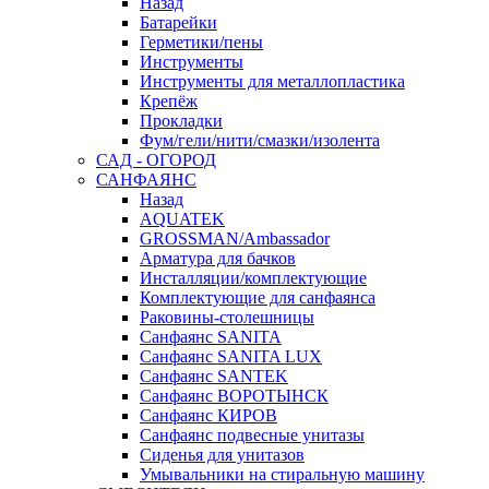
Назад
Батарейки
Герметики/пены
Инструменты
Инструменты для металлопластика
Крепёж
Прокладки
Фум/гели/нити/смазки/изолента
САД - ОГОРОД
САНФАЯНС
Назад
AQUATEK
GROSSMAN/Ambassador
Арматура для бачков
Инсталляции/комплектующие
Комплектующие для санфаянса
Раковины-столешницы
Санфаянс SANITA
Санфаянс SANITA LUX
Санфаянс SANTEK
Санфаянс ВОРОТЫНСК
Санфаянс КИРОВ
Санфаянс подвесные унитазы
Сиденья для унитазов
Умывальники на стиральную машину