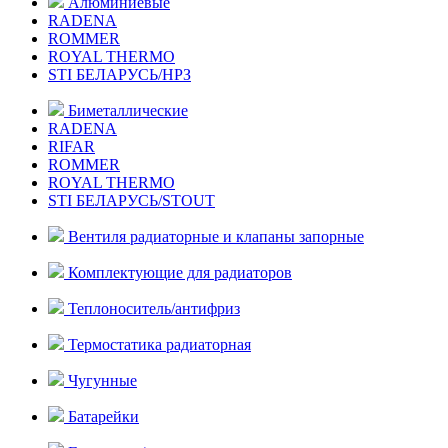
Алюминиевые
RADENA
ROMMER
ROYAL THERMO
STI БЕЛАРУСЬ/НРЗ
Биметаллические
RADENA
RIFAR
ROMMER
ROYAL THERMO
STI БЕЛАРУСЬ/STOUT
Вентиля радиаторные и клапаны запорные
Комплектующие для радиаторов
Теплоноситель/антифриз
Термостатика радиаторная
Чугунные
Батарейки