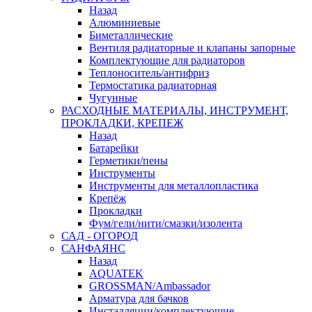
Назад
Алюминиевые
Биметаллические
Вентиля радиаторные и клапаны запорные
Комплектующие для радиаторов
Теплоноситель/антифриз
Термостатика радиаторная
Чугунные
РАСХОДНЫЕ МАТЕРИАЛЫ, ИНСТРУМЕНТ,
ПРОКЛАДКИ, КРЕПЕЖ
Назад
Батарейки
Герметики/пены
Инструменты
Инструменты для металлопластика
Крепёж
Прокладки
Фум/гели/нити/смазки/изолента
САД - ОГОРОД
САНФАЯНС
Назад
AQUATEK
GROSSMAN/Ambassador
Арматура для бачков
Инсталляции/комплектующие