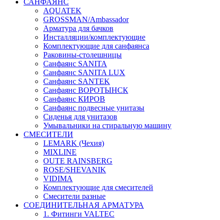
САНФАЯНС
AQUATEK
GROSSMAN/Ambassador
Арматура для бачков
Инсталляции/комплектующие
Комплектующие для санфаянса
Раковины-столешницы
Санфаянс SANITA
Санфаянс SANITA LUX
Санфаянс SANTEK
Санфаянс ВОРОТЫНСК
Санфаянс КИРОВ
Санфаянс подвесные унитазы
Сиденья для унитазов
Умывальники на стиральную машину
СМЕСИТЕЛИ
LEMARK (Чехия)
MIXLINE
OUTE RAINSBERG
ROSE/SHEVANIK
VIDIMA
Комплектующие для смесителей
Смесители разные
СОЕДИНИТЕЛЬНАЯ АРМАТУРА
1. Фитинги VALTEC