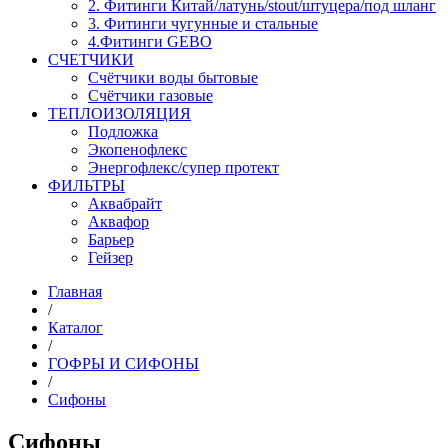
2. Фитинги Китай/латунь/stout/штуцера/под шланг
3. Фитинги чугунные и стальные
4.Фитинги GEBO
СЧЕТЧИКИ
Счётчики воды бытовые
Счётчики газовые
ТЕПЛОИЗОЛЯЦИЯ
Подложка
Экопенофлекс
Энергофлекс/супер протект
ФИЛЬТРЫ
Аквабрайт
Аквафор
Барьер
Гейзер
Главная
/
Каталог
/
ГОФРЫ И СИФОНЫ
/
Сифоны
Сифоны