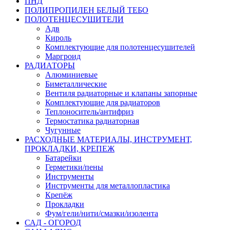
ПНД
ПОЛИПРОПИЛЕН БЕЛЫЙ ТЕБО
ПОЛОТЕНЦЕСУШИТЕЛИ
Адв
Кироль
Комплектующие для полотенцесушителей
Маргроид
РАДИАТОРЫ
Алюминиевые
Биметаллические
Вентиля радиаторные и клапаны запорные
Комплектующие для радиаторов
Теплоноситель/антифриз
Термостатика радиаторная
Чугунные
РАСХОДНЫЕ МАТЕРИАЛЫ, ИНСТРУМЕНТ,
ПРОКЛАДКИ, КРЕПЕЖ
Батарейки
Герметики/пены
Инструменты
Инструменты для металлопластика
Крепёж
Прокладки
Фум/гели/нити/смазки/изолента
САД - ОГОРОД