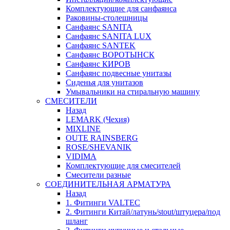
Комплектующие для санфаянса
Раковины-столешницы
Санфаянс SANITA
Санфаянс SANITA LUX
Санфаянс SANTEK
Санфаянс ВОРОТЫНСК
Санфаянс КИРОВ
Санфаянс подвесные унитазы
Сиденья для унитазов
Умывальники на стиральную машину
СМЕСИТЕЛИ
Назад
LEMARK (Чехия)
MIXLINE
OUTE RAINSBERG
ROSE/SHEVANIK
VIDIMA
Комплектующие для смесителей
Смесители разные
СОЕДИНИТЕЛЬНАЯ АРМАТУРА
Назад
1. Фитинги VALTEC
2. Фитинги Китай/латунь/stout/штуцера/под
шланг