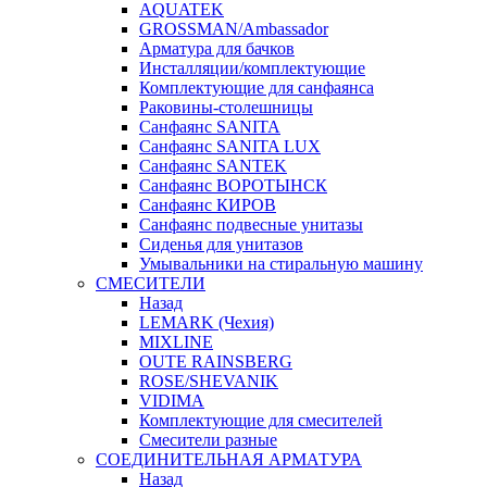
AQUATEK
GROSSMAN/Ambassador
Арматура для бачков
Инсталляции/комплектующие
Комплектующие для санфаянса
Раковины-столешницы
Санфаянс SANITA
Санфаянс SANITA LUX
Санфаянс SANTEK
Санфаянс ВОРОТЫНСК
Санфаянс КИРОВ
Санфаянс подвесные унитазы
Сиденья для унитазов
Умывальники на стиральную машину
СМЕСИТЕЛИ
Назад
LEMARK (Чехия)
MIXLINE
OUTE RAINSBERG
ROSE/SHEVANIK
VIDIMA
Комплектующие для смесителей
Смесители разные
СОЕДИНИТЕЛЬНАЯ АРМАТУРА
Назад