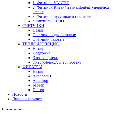
1. Фитинги VALTEC
2. Фитинги Китай/латунь/stout/штуцера/под
шланг
3. Фитинги чугунные и стальные
4.Фитинги GEBO
СЧЕТЧИКИ
Назад
Счётчики воды бытовые
Счётчики газовые
ТЕПЛОИЗОЛЯЦИЯ
Назад
Подложка
Экопенофлекс
Энергофлекс/супер протект
ФИЛЬТРЫ
Назад
Аквабрайт
Аквафор
Барьер
Гейзер
Новости
Личный кабинет
Покупателям