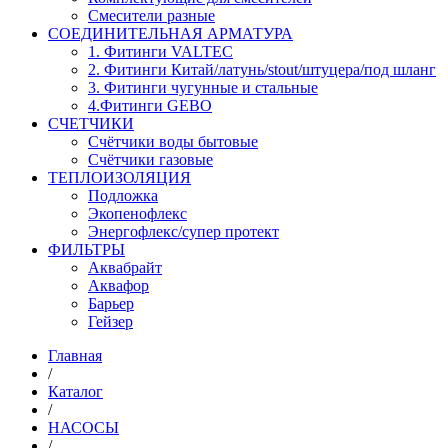
Смесители разные
СОЕДИНИТЕЛЬНАЯ АРМАТУРА
1. Фитинги VALTEC
2. Фитинги Китай/латунь/stout/штуцера/под шланг
3. Фитинги чугунные и стальные
4.Фитинги GEBO
СЧЕТЧИКИ
Счётчики воды бытовые
Счётчики газовые
ТЕПЛОИЗОЛЯЦИЯ
Подложка
Экопенофлекс
Энергофлекс/супер протект
ФИЛЬТРЫ
Аквабрайт
Аквафор
Барьер
Гейзер
Главная
/
Каталог
/
НАСОСЫ
/