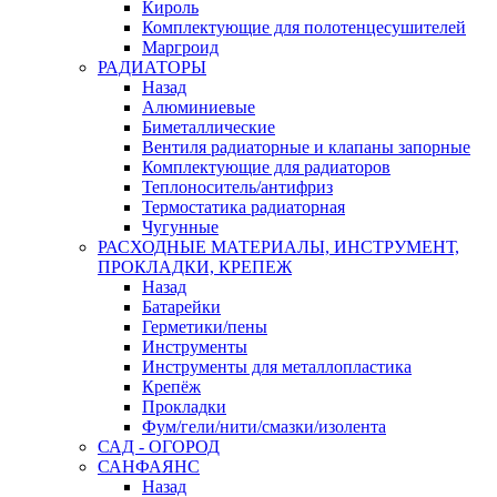
Кироль
Комплектующие для полотенцесушителей
Маргроид
РАДИАТОРЫ
Назад
Алюминиевые
Биметаллические
Вентиля радиаторные и клапаны запорные
Комплектующие для радиаторов
Теплоноситель/антифриз
Термостатика радиаторная
Чугунные
РАСХОДНЫЕ МАТЕРИАЛЫ, ИНСТРУМЕНТ,
ПРОКЛАДКИ, КРЕПЕЖ
Назад
Батарейки
Герметики/пены
Инструменты
Инструменты для металлопластика
Крепёж
Прокладки
Фум/гели/нити/смазки/изолента
САД - ОГОРОД
САНФАЯНС
Назад