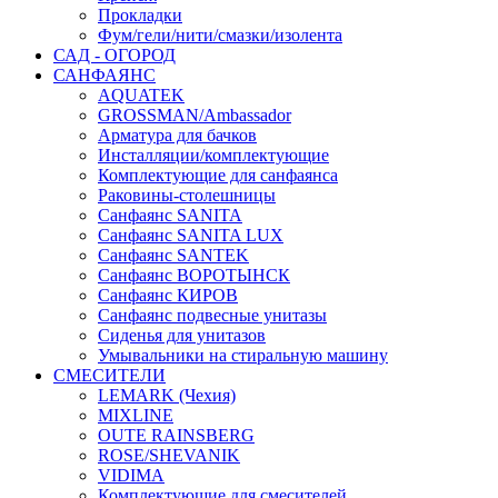
Прокладки
Фум/гели/нити/смазки/изолента
САД - ОГОРОД
САНФАЯНС
AQUATEK
GROSSMAN/Ambassador
Арматура для бачков
Инсталляции/комплектующие
Комплектующие для санфаянса
Раковины-столешницы
Санфаянс SANITA
Санфаянс SANITA LUX
Санфаянс SANTEK
Санфаянс ВОРОТЫНСК
Санфаянс КИРОВ
Санфаянс подвесные унитазы
Сиденья для унитазов
Умывальники на стиральную машину
СМЕСИТЕЛИ
LEMARK (Чехия)
MIXLINE
OUTE RAINSBERG
ROSE/SHEVANIK
VIDIMA
Комплектующие для смесителей