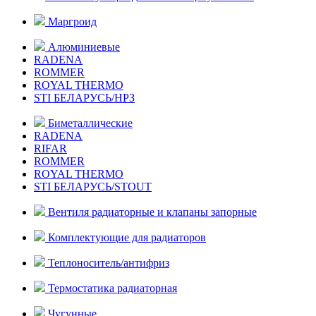
Маргроид
Алюминиевые
RADENA
ROMMER
ROYAL THERMO
STI БЕЛАРУСЬ/НРЗ
Биметаллические
RADENA
RIFAR
ROMMER
ROYAL THERMO
STI БЕЛАРУСЬ/STOUT
Вентиля радиаторные и клапаны запорные
Комплектующие для радиаторов
Теплоноситель/антифриз
Термостатика радиаторная
Чугунные