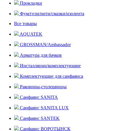
Прокладки
Фум/гели/нити/смазки/изолента
Все товары
AQUATEK
GROSSMAN/Ambassador
Арматура для бачков
Инсталляции/комплектующие
Комплектующие для санфаянса
Раковины-столешницы
Санфаянс SANITA
Санфаянс SANITA LUX
Санфаянс SANTEK
Санфаянс ВОРОТЫНСК