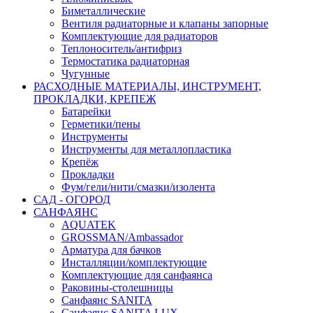
Биметаллические
Вентиля радиаторные и клапаны запорные
Комплектующие для радиаторов
Теплоноситель/антифриз
Термостатика радиаторная
Чугунные
РАСХОДНЫЕ МАТЕРИАЛЫ, ИНСТРУМЕНТ,
ПРОКЛАДКИ, КРЕПЕЖ
Батарейки
Герметики/пены
Инструменты
Инструменты для металлопластика
Крепёж
Прокладки
Фум/гели/нити/смазки/изолента
САД - ОГОРОД
САНФАЯНС
AQUATEK
GROSSMAN/Ambassador
Арматура для бачков
Инсталляции/комплектующие
Комплектующие для санфаянса
Раковины-столешницы
Санфаянс SANITA
Санфаянс SANITA LUX