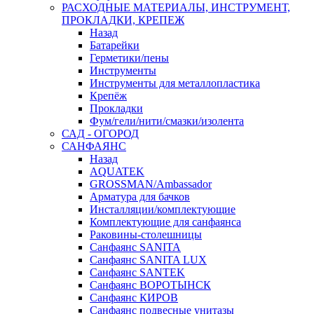
РАСХОДНЫЕ МАТЕРИАЛЫ, ИНСТРУМЕНТ,
ПРОКЛАДКИ, КРЕПЕЖ
Назад
Батарейки
Герметики/пены
Инструменты
Инструменты для металлопластика
Крепёж
Прокладки
Фум/гели/нити/смазки/изолента
САД - ОГОРОД
САНФАЯНС
Назад
AQUATEK
GROSSMAN/Ambassador
Арматура для бачков
Инсталляции/комплектующие
Комплектующие для санфаянса
Раковины-столешницы
Санфаянс SANITA
Санфаянс SANITA LUX
Санфаянс SANTEK
Санфаянс ВОРОТЫНСК
Санфаянс КИРОВ
Санфаянс подвесные унитазы