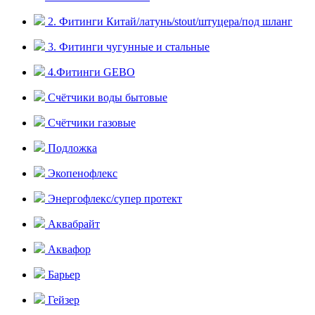
2. Фитинги Китай/латунь/stout/штуцера/под шланг
3. Фитинги чугунные и стальные
4.Фитинги GEBO
Счётчики воды бытовые
Счётчики газовые
Подложка
Экопенофлекс
Энергофлекс/супер протект
Аквабрайт
Аквафор
Барьер
Гейзер