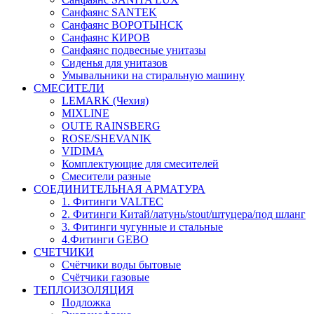
Санфаянс SANTEK
Санфаянс ВОРОТЫНСК
Санфаянс КИРОВ
Санфаянс подвесные унитазы
Сиденья для унитазов
Умывальники на стиральную машину
СМЕСИТЕЛИ
LEMARK (Чехия)
MIXLINE
OUTE RAINSBERG
ROSE/SHEVANIK
VIDIMA
Комплектующие для смесителей
Смесители разные
СОЕДИНИТЕЛЬНАЯ АРМАТУРА
1. Фитинги VALTEC
2. Фитинги Китай/латунь/stout/штуцера/под шланг
3. Фитинги чугунные и стальные
4.Фитинги GEBO
СЧЕТЧИКИ
Счётчики воды бытовые
Счётчики газовые
ТЕПЛОИЗОЛЯЦИЯ
Подложка