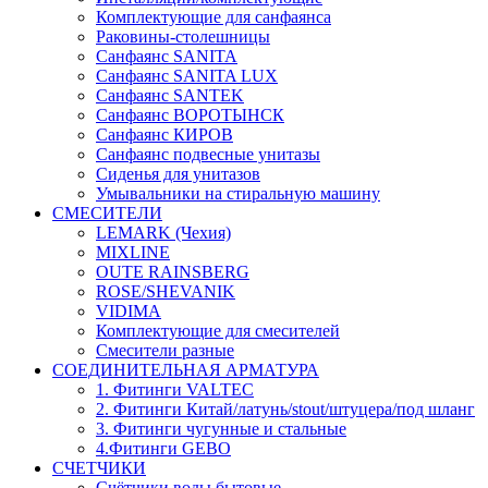
Комплектующие для санфаянса
Раковины-столешницы
Санфаянс SANITA
Санфаянс SANITA LUX
Санфаянс SANTEK
Санфаянс ВОРОТЫНСК
Санфаянс КИРОВ
Санфаянс подвесные унитазы
Сиденья для унитазов
Умывальники на стиральную машину
СМЕСИТЕЛИ
LEMARK (Чехия)
MIXLINE
OUTE RAINSBERG
ROSE/SHEVANIK
VIDIMA
Комплектующие для смесителей
Смесители разные
СОЕДИНИТЕЛЬНАЯ АРМАТУРА
1. Фитинги VALTEC
2. Фитинги Китай/латунь/stout/штуцера/под шланг
3. Фитинги чугунные и стальные
4.Фитинги GEBO
СЧЕТЧИКИ
Счётчики воды бытовые