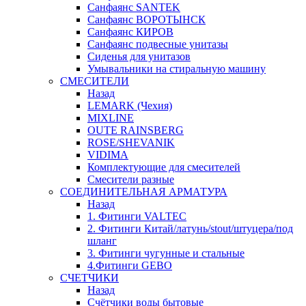
Санфаянс SANTEK
Санфаянс ВОРОТЫНСК
Санфаянс КИРОВ
Санфаянс подвесные унитазы
Сиденья для унитазов
Умывальники на стиральную машину
СМЕСИТЕЛИ
Назад
LEMARK (Чехия)
MIXLINE
OUTE RAINSBERG
ROSE/SHEVANIK
VIDIMA
Комплектующие для смесителей
Смесители разные
СОЕДИНИТЕЛЬНАЯ АРМАТУРА
Назад
1. Фитинги VALTEC
2. Фитинги Китай/латунь/stout/штуцера/под
шланг
3. Фитинги чугунные и стальные
4.Фитинги GEBO
СЧЕТЧИКИ
Назад
Счётчики воды бытовые