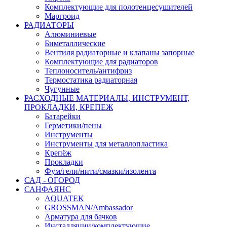
Комплектующие для полотенцесушителей
Маргроид
РАДИАТОРЫ
Алюминиевые
Биметаллические
Вентиля радиаторные и клапаны запорные
Комплектующие для радиаторов
Теплоноситель/антифриз
Термостатика радиаторная
Чугунные
РАСХОДНЫЕ МАТЕРИАЛЫ, ИНСТРУМЕНТ,
ПРОКЛАДКИ, КРЕПЕЖ
Батарейки
Герметики/пены
Инструменты
Инструменты для металлопластика
Крепёж
Прокладки
Фум/гели/нити/смазки/изолента
САД - ОГОРОД
САНФАЯНС
AQUATEK
GROSSMAN/Ambassador
Арматура для бачков
Инсталляции/комплектующие