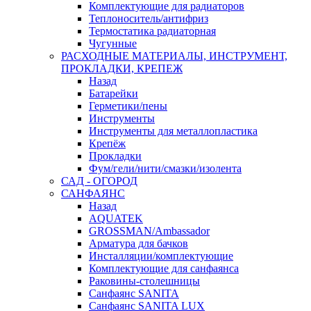
Комплектующие для радиаторов
Теплоноситель/антифриз
Термостатика радиаторная
Чугунные
РАСХОДНЫЕ МАТЕРИАЛЫ, ИНСТРУМЕНТ,
ПРОКЛАДКИ, КРЕПЕЖ
Назад
Батарейки
Герметики/пены
Инструменты
Инструменты для металлопластика
Крепёж
Прокладки
Фум/гели/нити/смазки/изолента
САД - ОГОРОД
САНФАЯНС
Назад
AQUATEK
GROSSMAN/Ambassador
Арматура для бачков
Инсталляции/комплектующие
Комплектующие для санфаянса
Раковины-столешницы
Санфаянс SANITA
Санфаянс SANITA LUX