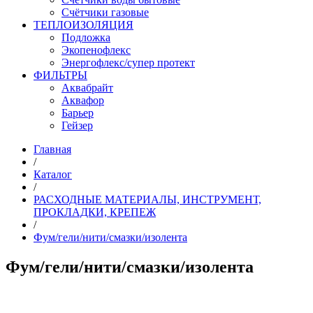
Счётчики газовые
ТЕПЛОИЗОЛЯЦИЯ
Подложка
Экопенофлекс
Энергофлекс/супер протект
ФИЛЬТРЫ
Аквабрайт
Аквафор
Барьер
Гейзер
Главная
/
Каталог
/
РАСХОДНЫЕ МАТЕРИАЛЫ, ИНСТРУМЕНТ,
ПРОКЛАДКИ, КРЕПЕЖ
/
Фум/гели/нити/смазки/изолента
Фум/гели/нити/смазки/изолента