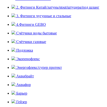
2. Фитинги Китай/латунь/stout/штуцера/под шланг
3. Фитинги чугунные и стальные
4.Фитинги GEBO
Счётчики воды бытовые
Счётчики газовые
Подложка
Экопенофлекс
Энергофлекс/супер протект
Аквабрайт
Аквафор
Барьер
Гейзер