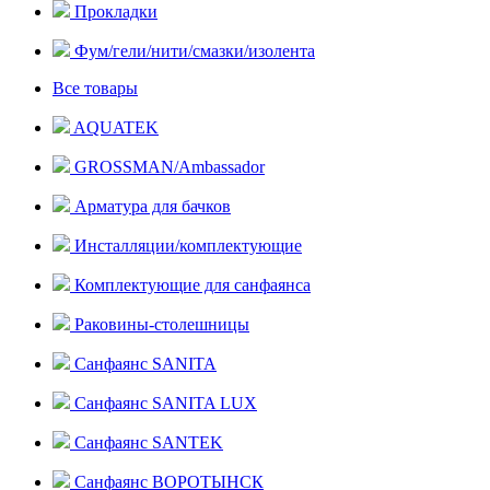
Прокладки
Фум/гели/нити/смазки/изолента
Все товары
AQUATEK
GROSSMAN/Ambassador
Арматура для бачков
Инсталляции/комплектующие
Комплектующие для санфаянса
Раковины-столешницы
Санфаянс SANITA
Санфаянс SANITA LUX
Санфаянс SANTEK
Санфаянс ВОРОТЫНСК