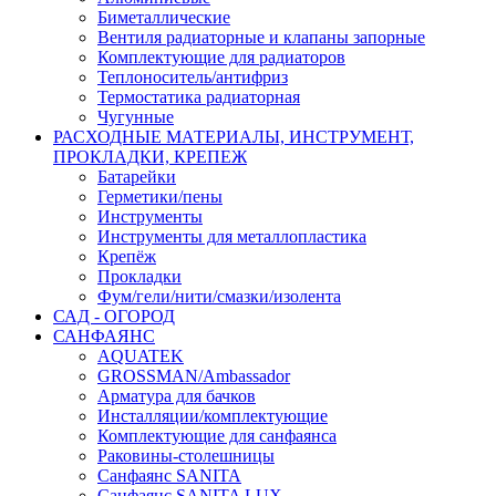
Биметаллические
Вентиля радиаторные и клапаны запорные
Комплектующие для радиаторов
Теплоноситель/антифриз
Термостатика радиаторная
Чугунные
РАСХОДНЫЕ МАТЕРИАЛЫ, ИНСТРУМЕНТ,
ПРОКЛАДКИ, КРЕПЕЖ
Батарейки
Герметики/пены
Инструменты
Инструменты для металлопластика
Крепёж
Прокладки
Фум/гели/нити/смазки/изолента
САД - ОГОРОД
САНФАЯНС
AQUATEK
GROSSMAN/Ambassador
Арматура для бачков
Инсталляции/комплектующие
Комплектующие для санфаянса
Раковины-столешницы
Санфаянс SANITA
Санфаянс SANITA LUX