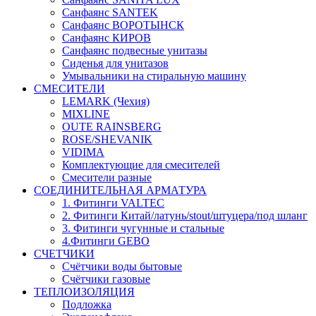
Санфаянс SANTEK
Санфаянс ВОРОТЫНСК
Санфаянс КИРОВ
Санфаянс подвесные унитазы
Сиденья для унитазов
Умывальники на стиральную машину
СМЕСИТЕЛИ
LEMARK (Чехия)
MIXLINE
OUTE RAINSBERG
ROSE/SHEVANIK
VIDIMA
Комплектующие для смесителей
Смесители разные
СОЕДИНИТЕЛЬНАЯ АРМАТУРА
1. Фитинги VALTEC
2. Фитинги Китай/латунь/stout/штуцера/под шланг
3. Фитинги чугунные и стальные
4.Фитинги GEBO
СЧЕТЧИКИ
Счётчики воды бытовые
Счётчики газовые
ТЕПЛОИЗОЛЯЦИЯ
Подложка