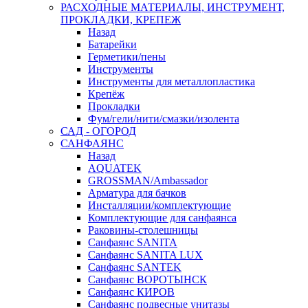
РАСХОДНЫЕ МАТЕРИАЛЫ, ИНСТРУМЕНТ,
ПРОКЛАДКИ, КРЕПЕЖ
Назад
Батарейки
Герметики/пены
Инструменты
Инструменты для металлопластика
Крепёж
Прокладки
Фум/гели/нити/смазки/изолента
САД - ОГОРОД
САНФАЯНС
Назад
AQUATEK
GROSSMAN/Ambassador
Арматура для бачков
Инсталляции/комплектующие
Комплектующие для санфаянса
Раковины-столешницы
Санфаянс SANITA
Санфаянс SANITA LUX
Санфаянс SANTEK
Санфаянс ВОРОТЫНСК
Санфаянс КИРОВ
Санфаянс подвесные унитазы