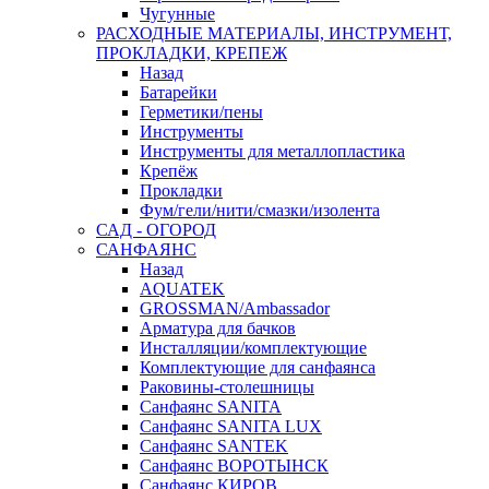
Чугунные
РАСХОДНЫЕ МАТЕРИАЛЫ, ИНСТРУМЕНТ,
ПРОКЛАДКИ, КРЕПЕЖ
Назад
Батарейки
Герметики/пены
Инструменты
Инструменты для металлопластика
Крепёж
Прокладки
Фум/гели/нити/смазки/изолента
САД - ОГОРОД
САНФАЯНС
Назад
AQUATEK
GROSSMAN/Ambassador
Арматура для бачков
Инсталляции/комплектующие
Комплектующие для санфаянса
Раковины-столешницы
Санфаянс SANITA
Санфаянс SANITA LUX
Санфаянс SANTEK
Санфаянс ВОРОТЫНСК
Санфаянс КИРОВ