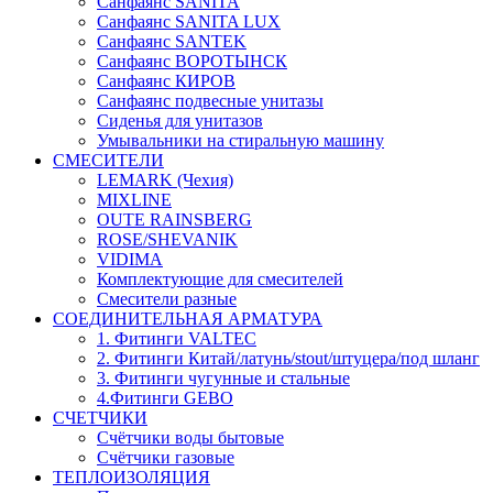
Санфаянс SANITA
Санфаянс SANITA LUX
Санфаянс SANTEK
Санфаянс ВОРОТЫНСК
Санфаянс КИРОВ
Санфаянс подвесные унитазы
Сиденья для унитазов
Умывальники на стиральную машину
СМЕСИТЕЛИ
LEMARK (Чехия)
MIXLINE
OUTE RAINSBERG
ROSE/SHEVANIK
VIDIMA
Комплектующие для смесителей
Смесители разные
СОЕДИНИТЕЛЬНАЯ АРМАТУРА
1. Фитинги VALTEC
2. Фитинги Китай/латунь/stout/штуцера/под шланг
3. Фитинги чугунные и стальные
4.Фитинги GEBO
СЧЕТЧИКИ
Счётчики воды бытовые
Счётчики газовые
ТЕПЛОИЗОЛЯЦИЯ