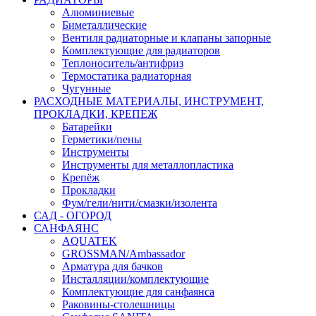
Алюминиевые
Биметаллические
Вентиля радиаторные и клапаны запорные
Комплектующие для радиаторов
Теплоноситель/антифриз
Термостатика радиаторная
Чугунные
РАСХОДНЫЕ МАТЕРИАЛЫ, ИНСТРУМЕНТ,
ПРОКЛАДКИ, КРЕПЕЖ
Батарейки
Герметики/пены
Инструменты
Инструменты для металлопластика
Крепёж
Прокладки
Фум/гели/нити/смазки/изолента
САД - ОГОРОД
САНФАЯНС
AQUATEK
GROSSMAN/Ambassador
Арматура для бачков
Инсталляции/комплектующие
Комплектующие для санфаянса
Раковины-столешницы